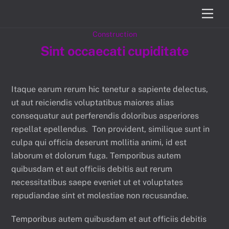
Skip
Men
to
content
Construction
Sint occaecati cupiditate
Itaque earum rerum hic tenetur a sapiente delectus,
ut aut reiciendis voluptatibus maiores alias
consequatur aut perferendis doloribus asperiores
repellat epellendus. Ton provident, similique sunt in
culpa qui officia deserunt mollitia animi, id est
laborum et dolorum fuga. Temporibus autem
quibusdam et aut officiis debitis aut rerum
necessitatibus saepe eveniet ut et voluptates
repudiandae sint et molestiae non recusandae.
Temporibus autem quibusdam et aut officiis debitis