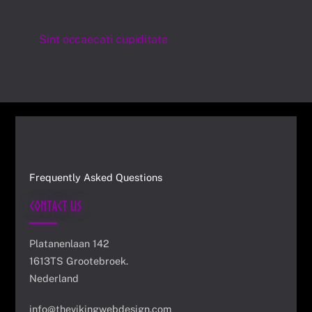
Sint occaecati cupiditate
Frequently Asked Questions
Contact Us
Platanenlaan 142
1613TS Grootebroek.
Nederland
info@thevikingwebdesign.com