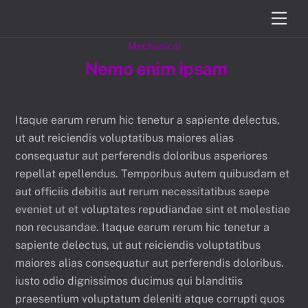
Skip
Men
to
content
Mechanical
Nemo enim ipsam
Itaque earum rerum hic tenetur a sapiente delectus,
ut aut reiciendis voluptatibus maiores alias
consequatur aut perferendis doloribus asperiores
repellat epellendus. Temporibus autem quibusdam et
aut officiis debitis aut rerum necessitatibus saepe
eveniet ut et voluptates repudiandae sint et molestiae
non recusandae. Itaque earum rerum hic tenetur a
sapiente delectus, ut aut reiciendis voluptatibus
maiores alias consequatur aut perferendis doloribus.
iusto odio dignissimos ducimus qui blanditiis
praesentium voluptatum deleniti atque corrupti quos