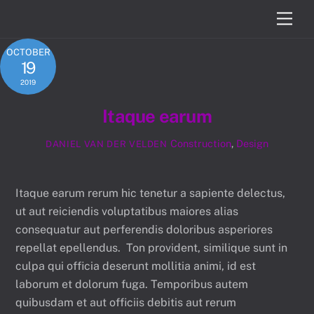
Skip
Men
to
content
OCTOBER
19
2019
Itaque earum
Construction
,
Design
DANIEL VAN DER VELDEN
Itaque earum rerum hic tenetur a sapiente delectus,
ut aut reiciendis voluptatibus maiores alias
consequatur aut perferendis doloribus asperiores
repellat epellendus. Ton provident, similique sunt in
culpa qui officia deserunt mollitia animi, id est
laborum et dolorum fuga. Temporibus autem
quibusdam et aut officiis debitis aut rerum