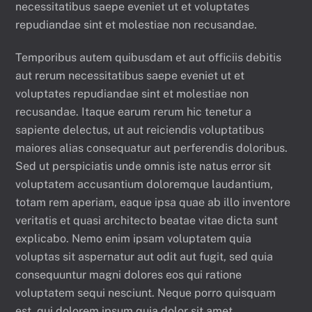
necessitatibus saepe eveniet ut et voluptates
repudiandae sint et molestiae non recusandae.
Temporibus autem quibusdam et aut officiis debitis
aut rerum necessitatibus saepe eveniet ut et
voluptates repudiandae sint et molestiae non
recusandae. Itaque earum rerum hic tenetur a
sapiente delectus, ut aut reiciendis voluptatibus
maiores alias consequatur aut perferendis doloribus.
Sed ut perspiciatis unde omnis iste natus error sit
voluptatem accusantium doloremque laudantium,
totam rem aperiam, eaque ipsa quae ab illo inventore
veritatis et quasi architecto beatae vitae dicta sunt
explicabo. Nemo enim ipsam voluptatem quia
voluptas sit aspernatur aut odit aut fugit, sed quia
consequuntur magni dolores eos qui ratione
voluptatem sequi nesciunt. Neque porro quisquam
est, qui dolorem ipsum quia dolor sit amet,