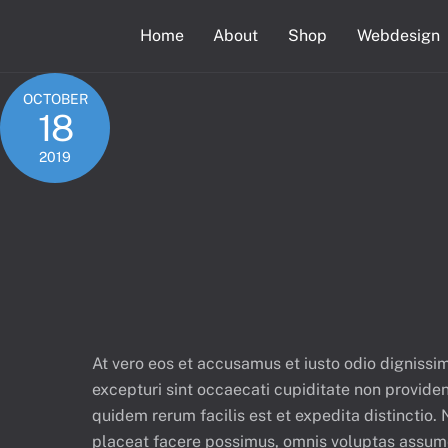
Skip
Home
About
Shop
Webdesign
to
content
OCTOBER
18
2019
At vero eos et accusamus et iusto odio dignissi
excepturi sint occaecati cupiditate non provident
quidem rerum facilis est et expedita distinctio
placeat facere possimus, omnis voluptas assumen