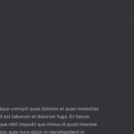
dgets
tque corrupti quos dolores et quas molestias
, id est laborum et dolorum fuga. Et harum
umque nihil impedit quo minus id quod maxime
s aute irure dolor in reprehenderit in