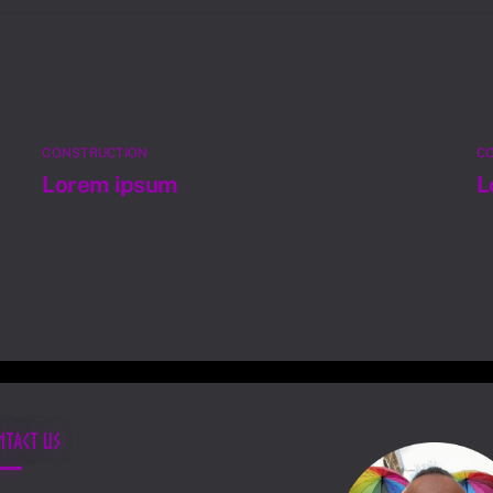
CONSTRUCTION
C
Lorem ipsum
L
ntact Us