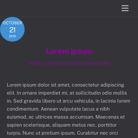
Skip
Men
to
content
OCTOBER
21
2019
Lorem ipsum
Construction
DANIEL VAN DER VELDEN
Lorem ipsum dolor sit amet, consectetur adipiscing
elit. In ornare imperdiet mi, at sollicitudin odio mollis
in. Sed gravida libero ut arcu vehicula, in lacinia lorem
condimentum. Aenean vulputate lacus a nibh
euismod, ac ultrices massa accumsan. Maecenas et
sapien scelerisque, aliquam metus nec, porttitor
turpis. Nunc ut pretium ipsum. Curabitur nec orci