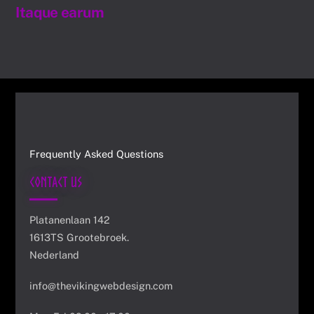
Itaque earum
Frequently Asked Questions
Contact Us
Platanenlaan 142
1613TS Grootebroek.
Nederland
info@thevikingwebdesign.com